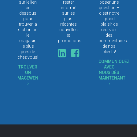
sur le lien
rester
poser une
ci-
informé
question –
dessous
sur les
c’est notre
pour
plus
grand
trouver la
récentes
plaisir de
station ou
nouvelles
recevoir
le
et
des
magasin
promotions.
commentaires
le plus
de nos
près de
clients!
chez vous!
COMMUNIQUEZ
TROUVER
AVEC
UN
NOUS DÈS
MACEWEN
MAINTENANT!
5
5