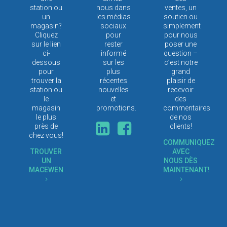
station ou
nous dans
ventes, un
un
les médias
soutien ou
magasin?
sociaux
simplement
Cliquez
pour
pour nous
sur le lien
rester
poser une
ci-
informé
question –
dessous
sur les
c’est notre
pour
plus
grand
trouver la
récentes
plaisir de
station ou
nouvelles
recevoir
le
et
des
magasin
promotions.
commentaires
le plus
de nos
près de
clients!
chez vous!
COMMUNIQUEZ
TROUVER
AVEC
UN
NOUS DÈS
MACEWEN
MAINTENANT!
5
5