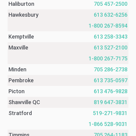
Haliburton
705 457-2500
Hawkesbury
613 632-6256
1-800 267-8594
Kemptville
613 258-3343
Maxville
613 527-2100
1-800 267-7175
Minden
705 286-2738
Pembroke
613 735-0597
Picton
613 476-9828
Shawville QC
819 647-3831
Stratford
519-271-9831
1-866 528-9031
Timmins
705 264-1183